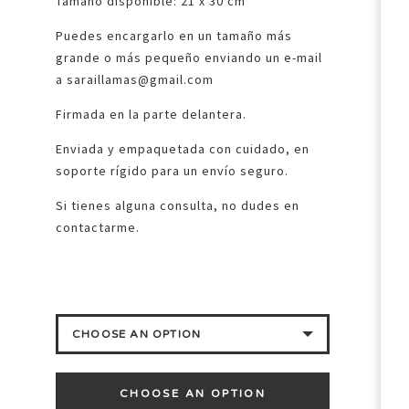
Tamaño disponible: 21 x 30 cm
Puedes encargarlo en un tamaño más
grande o más pequeño enviando un e-mail
a
saraillamas@gmail.com
Firmada en la parte delantera.
Enviada y empaquetada con cuidado, en
soporte rígido para un envío seguro.
Si tienes alguna consulta, no dudes en
contactarme.
CHOOSE AN OPTION
TAMAÑO 21 X 30 CM.
CHOOSE AN OPTION
FILE FOR DOWNLOAD READY TO