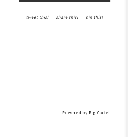
PRINT - 10,00 €
tweet this!
share this!
pin this!
Powered by Big Cartel