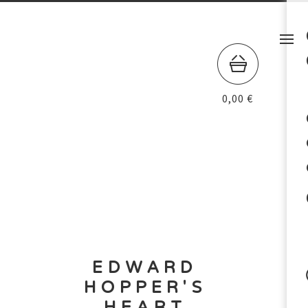
0,00
€
EDWARD
HOPPER'S
HEART