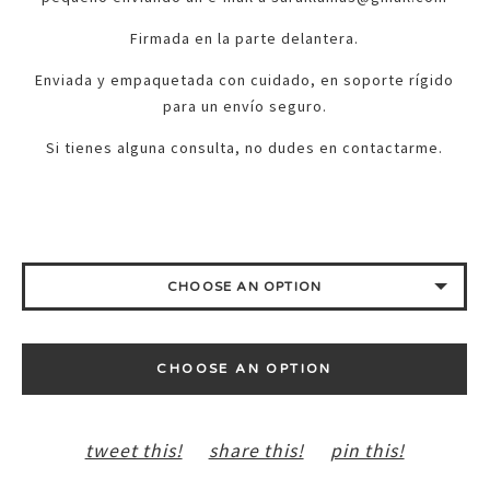
Firmada en la parte delantera.
Enviada y empaquetada con cuidado, en soporte rígido
para un envío seguro.
Si tienes alguna consulta, no dudes en contactarme.
CHOOSE AN OPTION
TAMAÑO 21 X 30 CM.
CHOOSE AN OPTION
FILE FOR DOWNLOAD READY TO PRINT - 10,00 €
tweet this!
share this!
pin this!